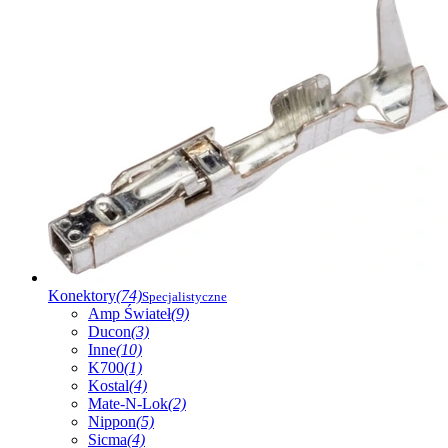
Konektory
(74)
Specjalistyczne
Amp Świateł
(9)
Ducon
(3)
Inne
(10)
K700
(1)
Kostal
(4)
Mate-N-Lok
(2)
Nippon
(5)
Sicma
(4)