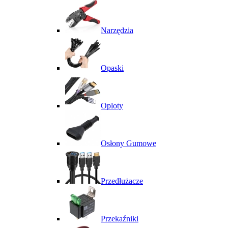
Narzędzia
Opaski
Oploty
Osłony Gumowe
Przedłużacze
Przekaźniki