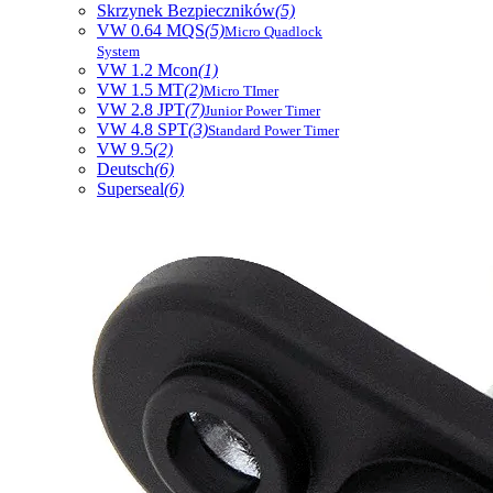
Skrzynek Bezpieczników
(5)
VW 0.64 MQS
(5)
Micro Quadlock
System
VW 1.2 Mcon
(1)
VW 1.5 MT
(2)
Micro TImer
VW 2.8 JPT
(7)
Junior Power Timer
VW 4.8 SPT
(3)
Standard Power Timer
VW 9.5
(2)
Deutsch
(6)
Superseal
(6)