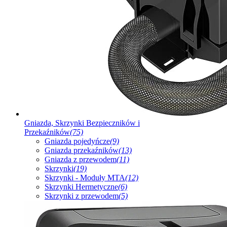
Gniazda, Skrzynki Bezpieczników i
Przekaźników
(75)
Gniazda pojedyńcze
(9)
Gniazda przekaźników
(13)
Gniazda z przewodem
(11)
Skrzynki
(19)
Skrzynki - Moduły MTA
(12)
Skrzynki Hermetyczne
(6)
Skrzynki z przewodem
(5)