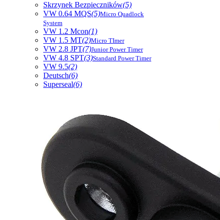
Skrzynek Bezpieczników
(5)
VW 0.64 MQS
(5)
Micro Quadlock
System
VW 1.2 Mcon
(1)
VW 1.5 MT
(2)
Micro TImer
VW 2.8 JPT
(7)
Junior Power Timer
VW 4.8 SPT
(3)
Standard Power Timer
VW 9.5
(2)
Deutsch
(6)
Superseal
(6)