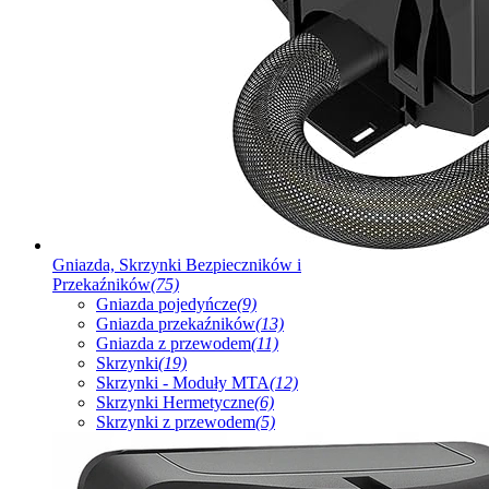
Gniazda, Skrzynki Bezpieczników i
Przekaźników
(75)
Gniazda pojedyńcze
(9)
Gniazda przekaźników
(13)
Gniazda z przewodem
(11)
Skrzynki
(19)
Skrzynki - Moduły MTA
(12)
Skrzynki Hermetyczne
(6)
Skrzynki z przewodem
(5)