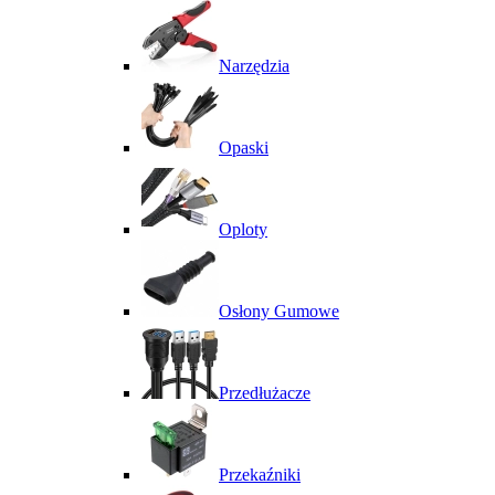
Narzędzia
Opaski
Oploty
Osłony Gumowe
Przedłużacze
Przekaźniki