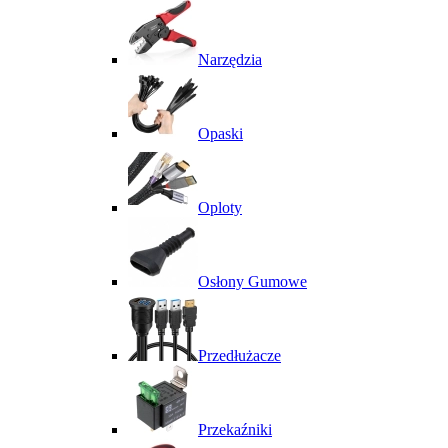
Narzędzia
Opaski
Oploty
Osłony Gumowe
Przedłużacze
Przekaźniki