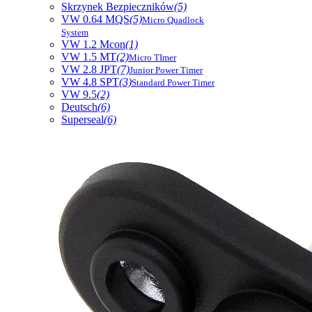
Skrzynek Bezpieczników
(5)
VW 0.64 MQS
(5)
Micro Quadlock
System
VW 1.2 Mcon
(1)
VW 1.5 MT
(2)
Micro TImer
VW 2.8 JPT
(7)
Junior Power Timer
VW 4.8 SPT
(3)
Standard Power Timer
VW 9.5
(2)
Deutsch
(6)
Superseal
(6)