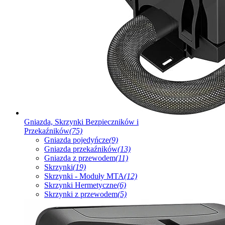
Gniazda, Skrzynki Bezpieczników i
Przekaźników
(75)
Gniazda pojedyńcze
(9)
Gniazda przekaźników
(13)
Gniazda z przewodem
(11)
Skrzynki
(19)
Skrzynki - Moduły MTA
(12)
Skrzynki Hermetyczne
(6)
Skrzynki z przewodem
(5)