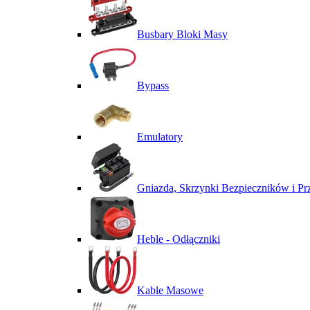
Busbary Bloki Masy
Bypass
Emulatory
Gniazda, Skrzynki Bezpieczników i P
Heble - Odłączniki
Kable Masowe