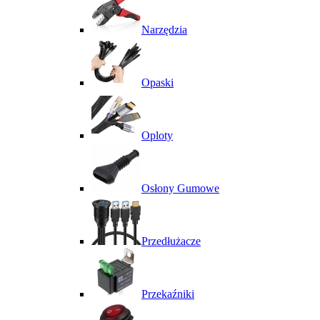
Narzędzia
Opaski
Oploty
Osłony Gumowe
Przedłużacze
Przekaźniki