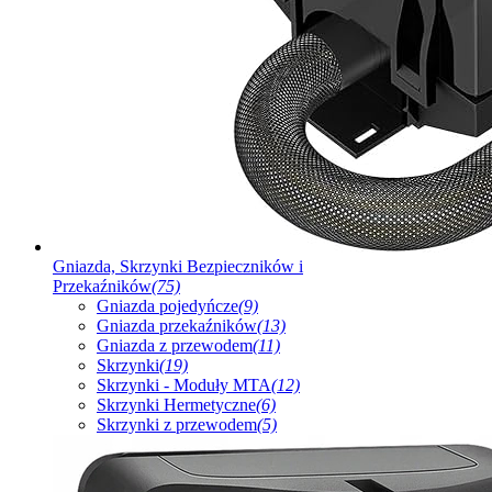
Gniazda, Skrzynki Bezpieczników i
Przekaźników
(75)
Gniazda pojedyńcze
(9)
Gniazda przekaźników
(13)
Gniazda z przewodem
(11)
Skrzynki
(19)
Skrzynki - Moduły MTA
(12)
Skrzynki Hermetyczne
(6)
Skrzynki z przewodem
(5)