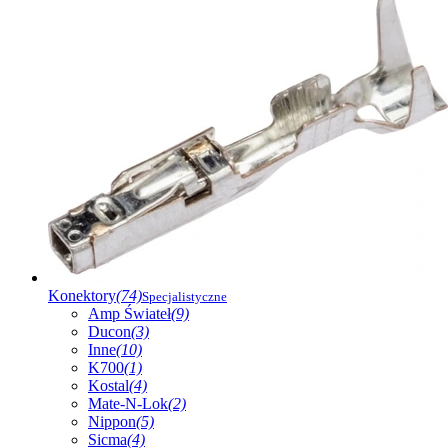
Konektory
(74)
Specjalistyczne
Amp Świateł
(9)
Ducon
(3)
Inne
(10)
K700
(1)
Kostal
(4)
Mate-N-Lok
(2)
Nippon
(5)
Sicma
(4)