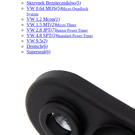
Skrzynek Bezpieczników
(5)
VW 0.64 MQS
(5)
Micro Quadlock
System
VW 1.2 Mcon
(1)
VW 1.5 MT
(2)
Micro TImer
VW 2.8 JPT
(7)
Junior Power Timer
VW 4.8 SPT
(3)
Standard Power Timer
VW 9.5
(2)
Deutsch
(6)
Superseal
(6)