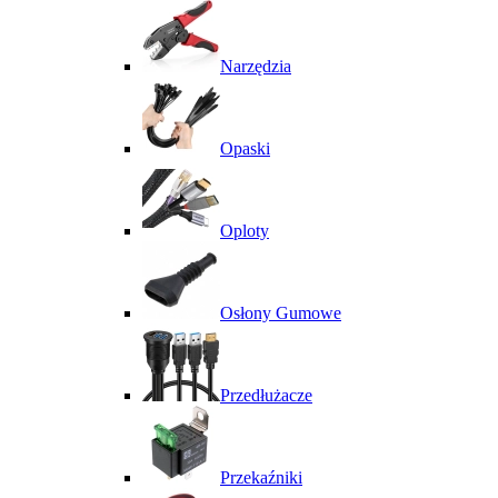
Narzędzia
Opaski
Oploty
Osłony Gumowe
Przedłużacze
Przekaźniki