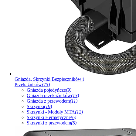
Gniazda, Skrzynki Bezpieczników i
Przekaźników
(75)
Gniazda pojedyńcze
(9)
Gniazda przekaźników
(13)
Gniazda z przewodem
(11)
Skrzynki
(19)
Skrzynki - Moduły MTA
(12)
Skrzynki Hermetyczne
(6)
Skrzynki z przewodem
(5)