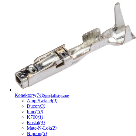
Konektory
(74)
Specjalistyczne
Amp Świateł
(9)
Ducon
(3)
Inne
(10)
K700
(1)
Kostal
(4)
Mate-N-Lok
(2)
Nippon
(5)