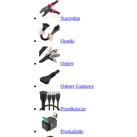
Narzędzia
Opaski
Oploty
Osłony Gumowe
Przedłużacze
Przekaźniki