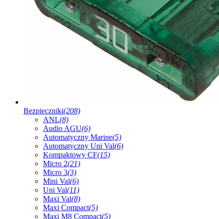
Bezpieczniki
(208)
ANL
(8)
Audio AGU
(6)
Automatyczny Marine
(5)
Automatyczny Uni Val
(6)
Kompaktowy CF
(15)
Micro 2
(21)
Micro 3
(3)
Mini Val
(6)
Uni Val
(11)
Maxi Val
(8)
Maxi Compact
(5)
Maxi M8 Compact
(5)