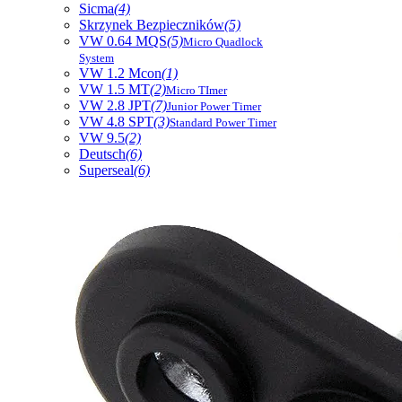
Sicma
(4)
Skrzynek Bezpieczników
(5)
VW 0.64 MQS
(5)
Micro Quadlock
System
VW 1.2 Mcon
(1)
VW 1.5 MT
(2)
Micro TImer
VW 2.8 JPT
(7)
Junior Power Timer
VW 4.8 SPT
(3)
Standard Power Timer
VW 9.5
(2)
Deutsch
(6)
Superseal
(6)