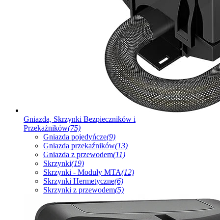
Gniazda, Skrzynki Bezpieczników i
Przekaźników
(75)
Gniazda pojedyńcze
(9)
Gniazda przekaźników
(13)
Gniazda z przewodem
(11)
Skrzynki
(19)
Skrzynki - Moduły MTA
(12)
Skrzynki Hermetyczne
(6)
Skrzynki z przewodem
(5)