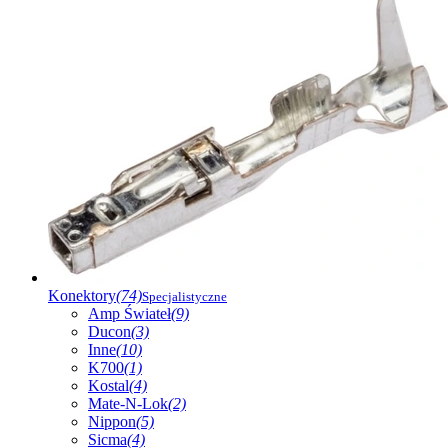
Konektory
(74)
Specjalistyczne
Amp Świateł
(9)
Ducon
(3)
Inne
(10)
K700
(1)
Kostal
(4)
Mate-N-Lok
(2)
Nippon
(5)
Sicma
(4)