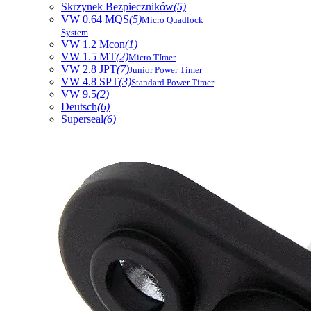
Skrzynek Bezpieczników
(5)
VW 0.64 MQS
(5)
Micro Quadlock
System
VW 1.2 Mcon
(1)
VW 1.5 MT
(2)
Micro TImer
VW 2.8 JPT
(7)
Junior Power Timer
VW 4.8 SPT
(3)
Standard Power Timer
VW 9.5
(2)
Deutsch
(6)
Superseal
(6)