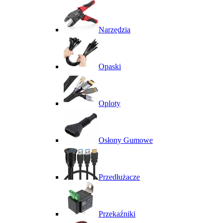
Narzędzia
Opaski
Oploty
Osłony Gumowe
Przedłużacze
Przekaźniki