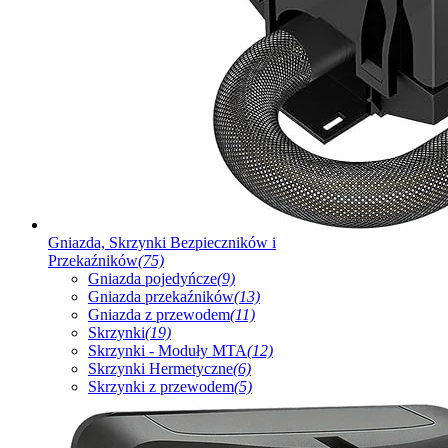
Gniazda, Skrzynki Bezpieczników i
Przekaźników
(75)
Gniazda pojedyńcze
(9)
Gniazda przekaźników
(13)
Gniazda z przewodem
(11)
Skrzynki
(19)
Skrzynki - Moduły MTA
(12)
Skrzynki Hermetyczne
(6)
Skrzynki z przewodem
(5)