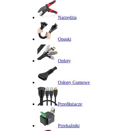
Narzędzia
Opaski
Oploty
Osłony Gumowe
Przedłużacze
Przekaźniki