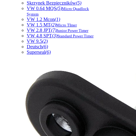
Skrzynek Bezpieczników
(5)
VW 0.64 MQS
(5)
Micro Quadlock
System
VW 1.2 Mcon
(1)
VW 1.5 MT
(2)
Micro TImer
VW 2.8 JPT
(7)
Junior Power Timer
VW 4.8 SPT
(3)
Standard Power Timer
VW 9.5
(2)
Deutsch
(6)
Superseal
(6)