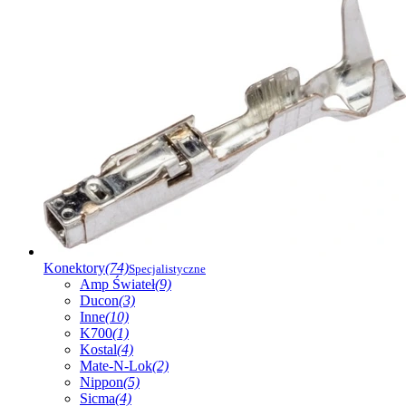
Konektory
(74)
Specjalistyczne
Amp Świateł
(9)
Ducon
(3)
Inne
(10)
K700
(1)
Kostal
(4)
Mate-N-Lok
(2)
Nippon
(5)
Sicma
(4)