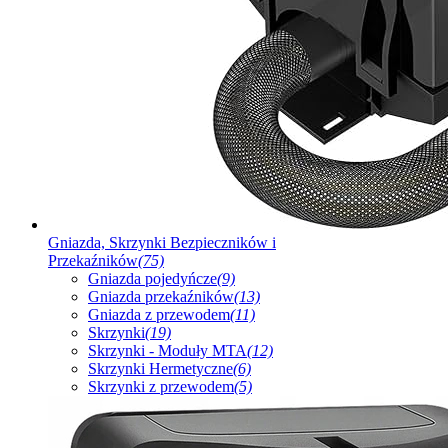
Gniazda, Skrzynki Bezpieczników i
Przekaźników
(75)
Gniazda pojedyńcze
(9)
Gniazda przekaźników
(13)
Gniazda z przewodem
(11)
Skrzynki
(19)
Skrzynki - Moduły MTA
(12)
Skrzynki Hermetyczne
(6)
Skrzynki z przewodem
(5)