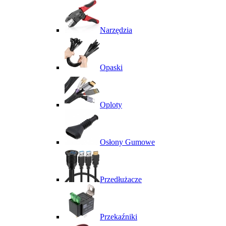
Narzędzia
Opaski
Oploty
Osłony Gumowe
Przedłużacze
Przekaźniki