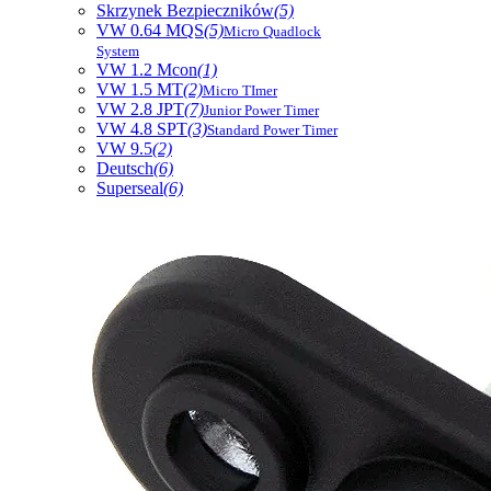
Skrzynek Bezpieczników
(5)
VW 0.64 MQS
(5)
Micro Quadlock
System
VW 1.2 Mcon
(1)
VW 1.5 MT
(2)
Micro TImer
VW 2.8 JPT
(7)
Junior Power Timer
VW 4.8 SPT
(3)
Standard Power Timer
VW 9.5
(2)
Deutsch
(6)
Superseal
(6)