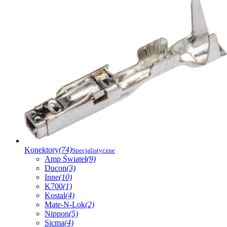
Konektory
(74)
Specjalistyczne
Amp Świateł
(9)
Ducon
(3)
Inne
(10)
K700
(1)
Kostal
(4)
Mate-N-Lok
(2)
Nippon
(5)
Sicma
(4)