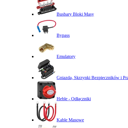
Busbary Bloki Masy
Bypass
Emulatory
Gniazda, Skrzynki Bezpieczników i P
Heble - Odłączniki
Kable Masowe