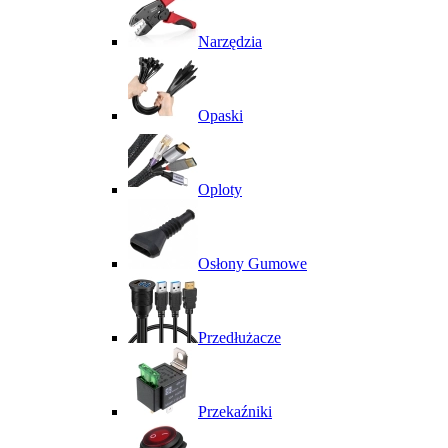
Narzędzia
Opaski
Oploty
Osłony Gumowe
Przedłużacze
Przekaźniki