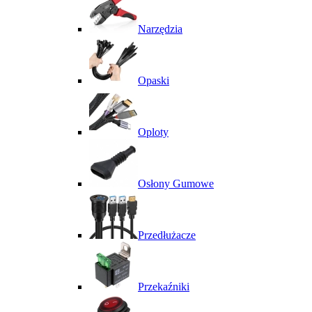
Narzędzia
Opaski
Oploty
Osłony Gumowe
Przedłużacze
Przekaźniki