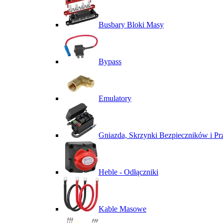
Busbary Bloki Masy
Bypass
Emulatory
Gniazda, Skrzynki Bezpieczników i P
Heble - Odłączniki
Kable Masowe