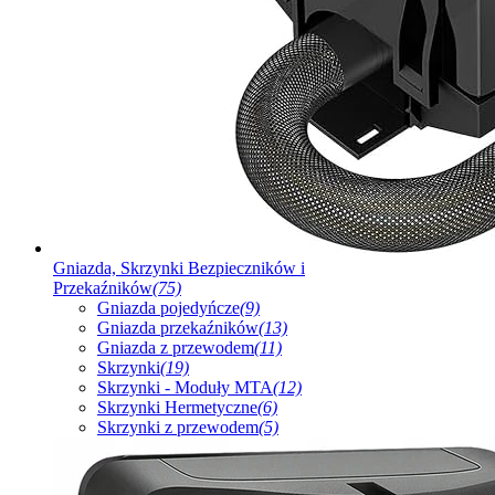
Gniazda, Skrzynki Bezpieczników i
Przekaźników
(75)
Gniazda pojedyńcze
(9)
Gniazda przekaźników
(13)
Gniazda z przewodem
(11)
Skrzynki
(19)
Skrzynki - Moduły MTA
(12)
Skrzynki Hermetyczne
(6)
Skrzynki z przewodem
(5)