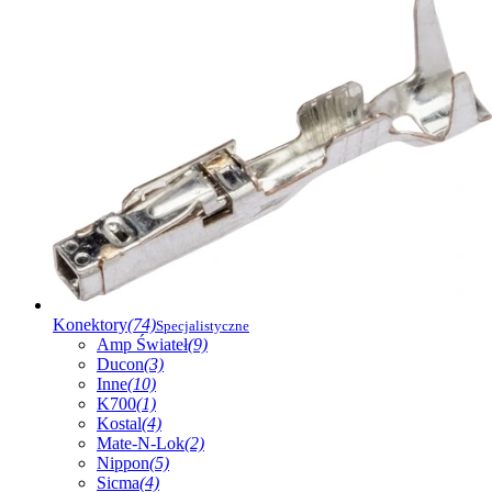
Konektory
(74)
Specjalistyczne
Amp Świateł
(9)
Ducon
(3)
Inne
(10)
K700
(1)
Kostal
(4)
Mate-N-Lok
(2)
Nippon
(5)
Sicma
(4)