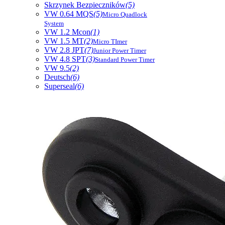
Skrzynek Bezpieczników
(5)
VW 0.64 MQS
(5)
Micro Quadlock
System
VW 1.2 Mcon
(1)
VW 1.5 MT
(2)
Micro TImer
VW 2.8 JPT
(7)
Junior Power Timer
VW 4.8 SPT
(3)
Standard Power Timer
VW 9.5
(2)
Deutsch
(6)
Superseal
(6)