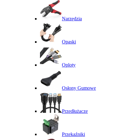
Narzędzia
Opaski
Oploty
Osłony Gumowe
Przedłużacze
Przekaźniki