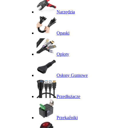
Narzędzia
Opaski
Oploty
Osłony Gumowe
Przedłużacze
Przekaźniki