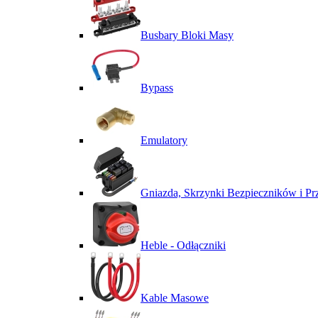
Busbary Bloki Masy
Bypass
Emulatory
Gniazda, Skrzynki Bezpieczników i P
Heble - Odłączniki
Kable Masowe