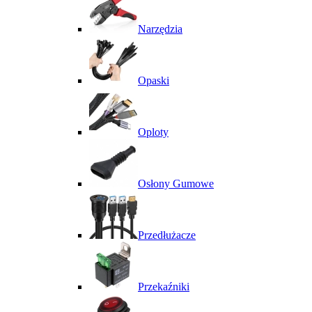
Narzędzia
Opaski
Oploty
Osłony Gumowe
Przedłużacze
Przekaźniki