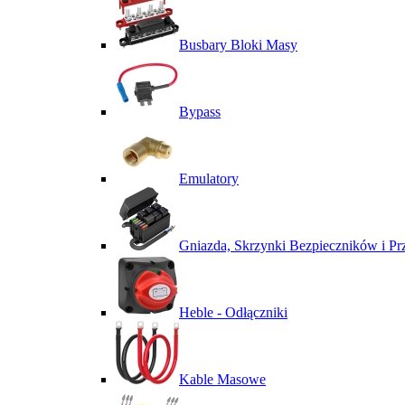
Busbary Bloki Masy
Bypass
Emulatory
Gniazda, Skrzynki Bezpieczników i P
Heble - Odłączniki
Kable Masowe