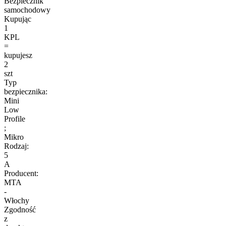
Bezpiecznik
samochodowy
Kupując
1
KPL
=
kupujesz
2
szt
Typ
bezpiecznika:
Mini
Low
Profile
;
Mikro
Rodzaj:
5
A
Producent:
MTA
-
Włochy
Zgodność
z