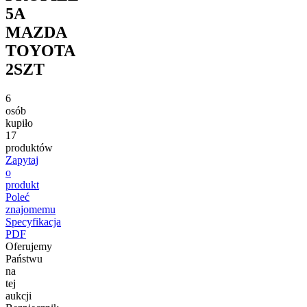
5A
MAZDA
TOYOTA
2SZT
6
osób
kupiło
17
produktów
Zapytaj
o
produkt
Poleć
znajomemu
Specyfikacja
PDF
Oferujemy
Państwu
na
tej
aukcji