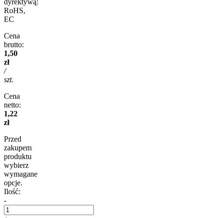
dyrektywą:
RoHS,
EC
Cena
brutto:
1,50
zł
/
szt.
Cena
netto:
1,22
zł
Przed
zakupem
produktu
wybierz
wymagane
opcje.
Ilość:
-