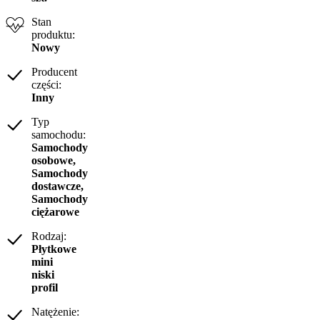
Stan
produktu:
Nowy
Producent
części:
Inny
Typ
samochodu:
Samochody
osobowe,
Samochody
dostawcze,
Samochody
ciężarowe
Rodzaj:
Płytkowe
mini
niski
profil
Natężenie: