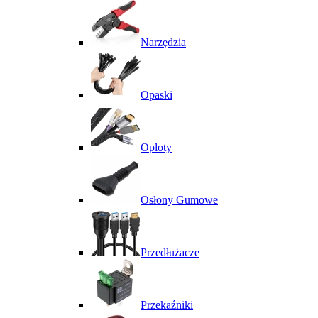
Narzędzia
Opaski
Oploty
Osłony Gumowe
Przedłużacze
Przekaźniki